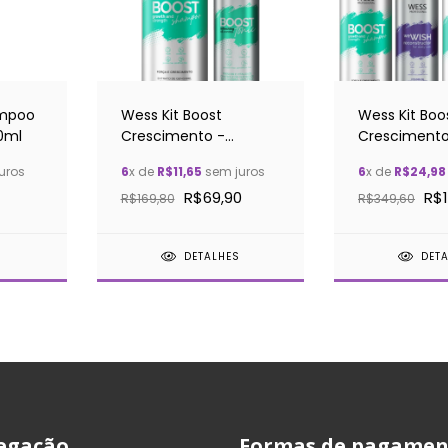
ampoo
Wess Kit Boost
Wess Kit Boo
0ml
Crescimento -
Crescimento
Shampoo e Tônico
Shampoo,
uros
6
x de
R$11,65
sem juros
6
x de
R$24,98
Condicionad
R$69,90
R$1
Tônico + Wi
R$169,80
R$349,60
S
DETALHES
DET
egação
Formas de pagamen