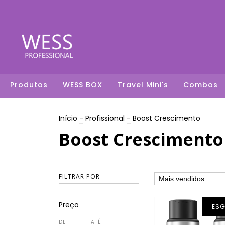
Produtos
WESS BOX
Travel Mini's
Combos
Início
-
Profissional
-
Boost Crescimento
Boost Crescimento
FILTRAR POR
Preço
ES
DE
ATÉ