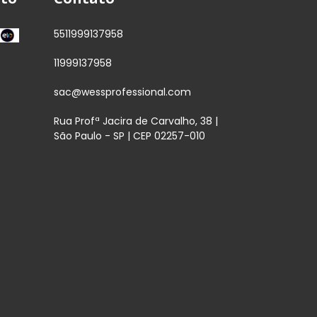
5511999137958
11999137958
sac@wessprofessional.com
Rua Profª Jacira de Carvalho, 38 |
São Paulo - SP | CEP 02257-010