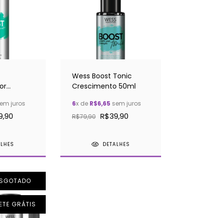
Wess Boost Tonic
or
Crescimento 50ml
 250ml
em juros
6
x de
R$6,65
sem juros
9,90
R$39,90
R$79,90
ALHES
DETALHES
ESGOTADO
ETE GRÁTIS