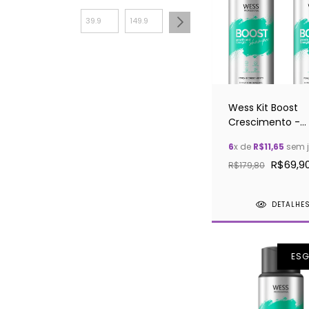
Wess Kit Boost
Crescimento -
Shampoo e
6
x de
R$11,65
sem j
Condicionador
R$69,9
R$179,80
DETALHE
ES