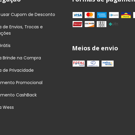
usar Cupom de Desconto
ca de Envios, Trocas e
uções
Grátis
Meios de envio
ca Brinde na Compra
ca de Privacidade
amento Promocional
amento CashBack
a Wess