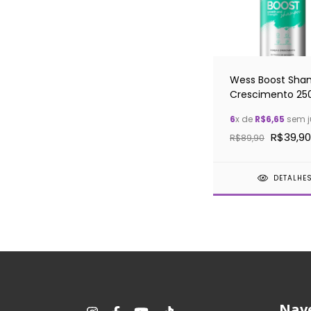
Wess Boost Sh
Crescimento 25
6
x de
R$6,65
sem j
R$39,90
R$89,90
DETALHE
Nav