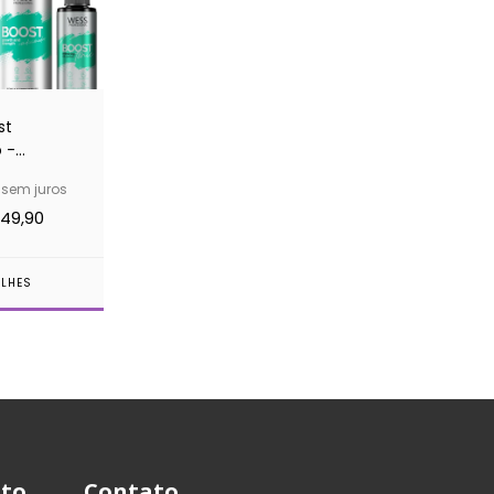
st
 -
sem juros
or e
49,90
sh
ALHES
to
Contato