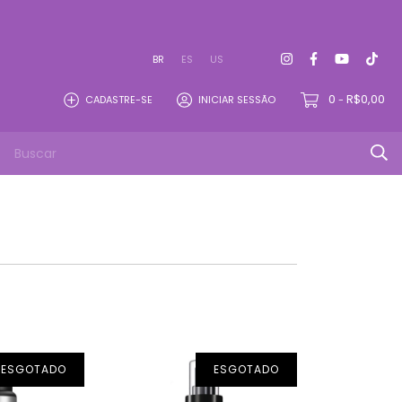
BR
ES
US
0
R$0,00
CADASTRE-SE
INICIAR SESSÃO
-
ESGOTADO
ESGOTADO