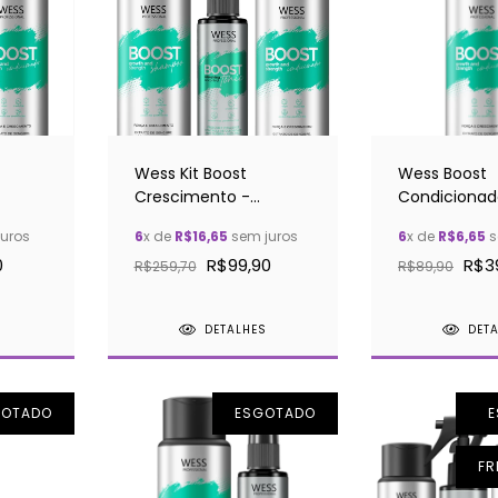
Wess Kit Boost
Wess Boost
Crescimento -
Condicionad
Shampoo,
Crescimento
uros
6
x de
R$16,65
sem juros
6
x de
R$6,65
s
Condicionador e
0
R$99,90
R$3
Tônico
R$259,70
R$89,90
S
DETALHES
DET
GOTADO
ESGOTADO
FR