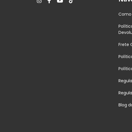
Como 
Políti
Devol
Frete 
Políti
Políti
Regul
Regul
Blog d