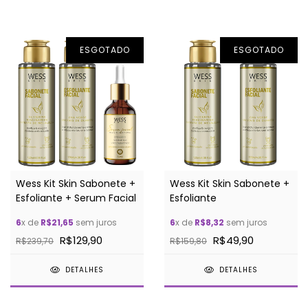
ESGOTADO
ESGOTADO
Wess Kit Skin Sabonete +
Wess Kit Skin Sabonete +
Esfoliante + Serum Facial
Esfoliante
6
x de
R$21,65
sem juros
6
x de
R$8,32
sem juros
R$129,90
R$49,90
R$239,70
R$159,80
DETALHES
DETALHES