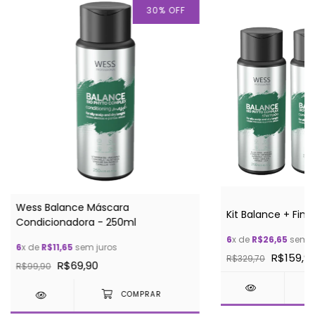
30
%
OFF
Wess Balance Máscara
Kit Balance + Fini
Condicionadora - 250ml
6
x de
R$26,65
sem j
6
x de
R$11,65
sem juros
R$159,9
R$329,70
R$69,90
R$99,90