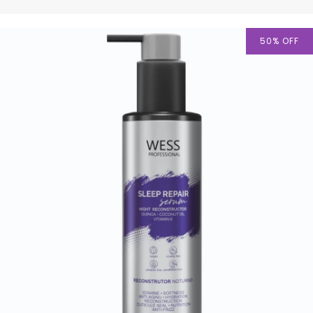
50
%
OFF