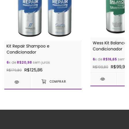
Wess Kit Balance
Kit Repair Shampoo e
Condicionador
Condicionador
6
x de
R$16,65
sem ju
6
x de
R$20,98
sem juros
R$99,90
R$199,80
R$125,86
R$179,80