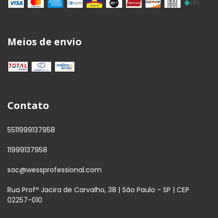
Meios de envio
Contato
5511999137958
11999137958
sac@wessprofessional.com
Rua Profª Jacira de Carvalho, 38 | São Paulo - SP | CEP
02257-010