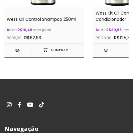
Wess Kit Oil Cont
Wess Oil Control Shampoo 250ml
Condicionador
6
x de
R$10,49
sem juros
6
x de
R$20,98
sem j
R$62,93
R$125,86
R$89,90
R$179,80
Navegação