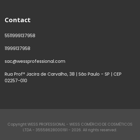
Contact
5511999137958
11999137958
sac@wessprofessional.com
Rua Profª Jacira de Carvalho, 38 | São Paulo - SP | CEP
02257-010
Copyright WESS PROFESSIONAL - WESS COMÉRCIO DE COSMÉTICOS
LTDA - 35558628000191 - 2026. All rights reserved.