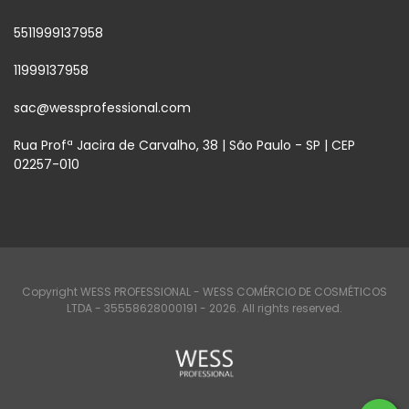
5511999137958
11999137958
sac@wessprofessional.com
Rua Profª Jacira de Carvalho, 38 | São Paulo - SP | CEP
02257-010
Copyright WESS PROFESSIONAL - WESS COMÉRCIO DE COSMÉTICOS
LTDA - 35558628000191 - 2026. All rights reserved.