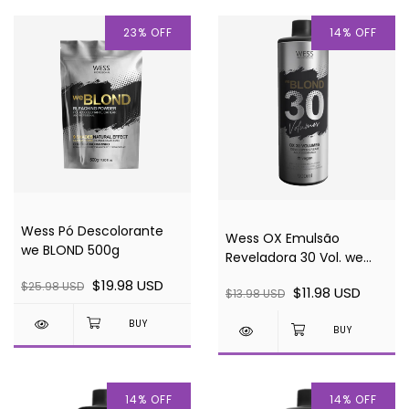
23
%
OFF
14
%
OFF
Wess Pó Descolorante
Wess OX Emulsão
we BLOND 500g
Reveladora 30 Vol. we
BLOND 900ml
$19.98 USD
$25.98 USD
$11.98 USD
$13.98 USD
14
%
OFF
14
%
OFF