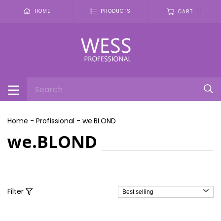
0
HOME
PRODUCTS
CART
Home
-
Profissional
-
we.BLOND
we.BLOND
Filter