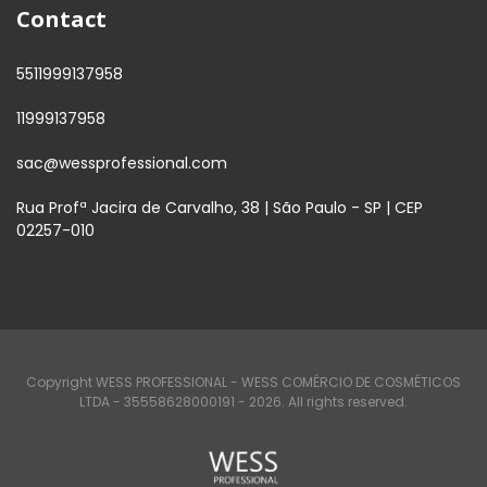
Contact
5511999137958
11999137958
sac@wessprofessional.com
Rua Profª Jacira de Carvalho, 38 | São Paulo - SP | CEP
02257-010
Copyright WESS PROFESSIONAL - WESS COMÉRCIO DE COSMÉTICOS
LTDA - 35558628000191 - 2026. All rights reserved.