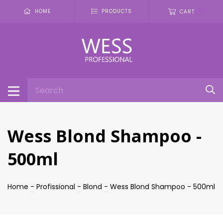
0
HOME
PRODUCTS
CART
Wess Blond Shampoo -
500ml
Home
-
Profissional
-
Blond
-
Wess Blond Shampoo - 500ml