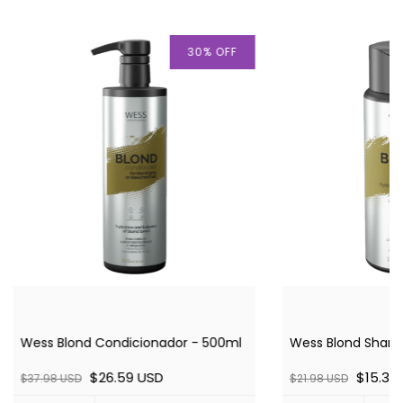
30
%
OFF
Wess Blond Condicionador - 500ml
Wess Blond Sham
$26.59 USD
$15.39
$37.98 USD
$21.98 USD