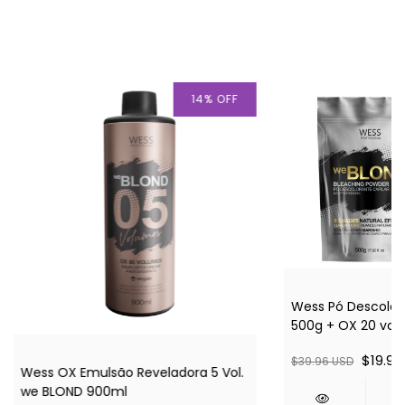
14
%
OFF
Wess Pó Descolor
500g + OX 20 vol
$19.98
$39.96 USD
Wess OX Emulsão Reveladora 5 Vol.
we BLOND 900ml