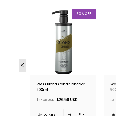
 OF STOCK
30
%
OFF
200ml
Wess Blond Condicionador -
We
SD
500ml
50
$26.59 USD
$37.98 USD
$37
DETAILS