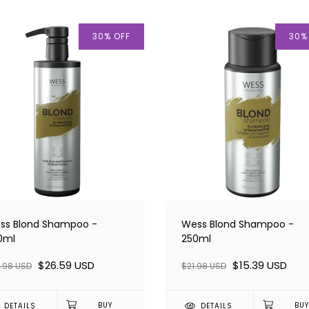
30
%
OFF
30
ss Blond Shampoo -
Wess Blond Shampoo -
0ml
250ml
$26.59 USD
$15.39 USD
.98 USD
$21.98 USD
DETAILS
DETAILS