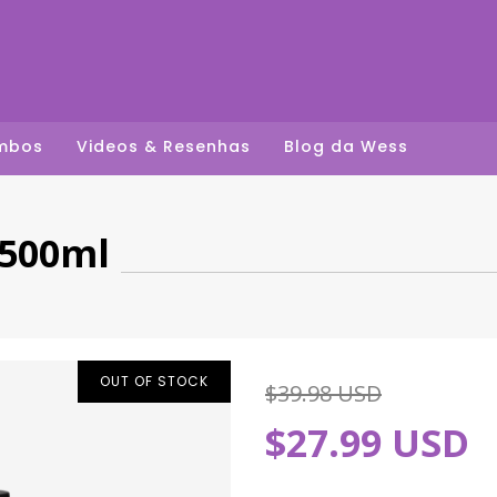
mbos
Videos & Resenhas
Blog da Wess
 500ml
OUT OF STOCK
$39.98 USD
$27.99 USD