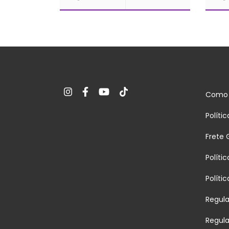
Como 
Políti
Frete 
Políti
Políti
Regul
Regul