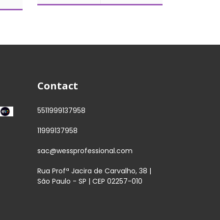
Contact
5511999137958
11999137958
sac@wessprofessional.com
Rua Profª Jacira de Carvalho, 38 |
São Paulo - SP | CEP 02257-010