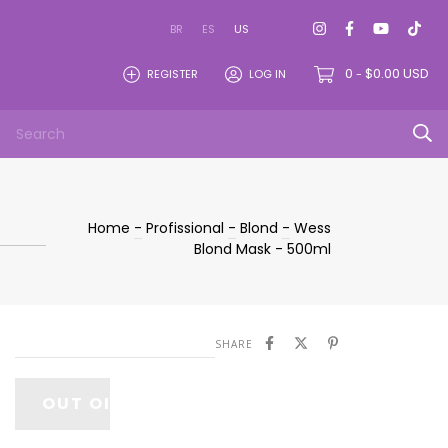
BR
ES
US
0
$0.00 USD
REGISTER
LOG IN
-
Home
-
Profissional
-
Blond
-
Wess
Blond Mask - 500ml
SHARE