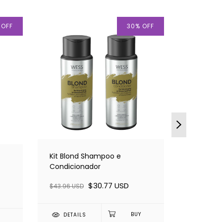
%
OFF
30
%
OFF
Kit Blond Shampoo e
Wess Blo
Condicionador
250ml
$30.77 USD
$43.96 USD
$21.98 US
DETAILS
DETAI